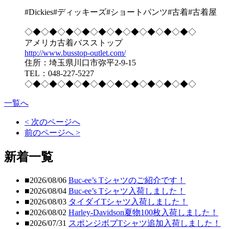
#Dickies#ディッキーズ#ショートパンツ#古着#古着屋
◇◆◇◆◇◆◇◆◇◆◇◆◇◆◇◆◇◆◇◆◇
アメリカ古着バスストップ
http://www.busstop-outlet.com/
住所：埼玉県川口市弥平2-9-15
TEL：048-227-5227
◇◆◇◆◇◆◇◆◇◆◇◆◇◆◇◆◇◆◇◆◇
一覧へ
< 次のページへ
前のページへ >
新着一覧
■2026/08/06
Buc-ee’s Tシャツのご紹介です！
■2026/08/04
Buc-ee’s Tシャツ入荷しました！
■2026/08/03
タイダイTシャツ入荷しました！
■2026/08/02
Harley-Davidson夏物100枚入荷しました！
■2026/07/31
スポンジボブTシャツ追加入荷しました！