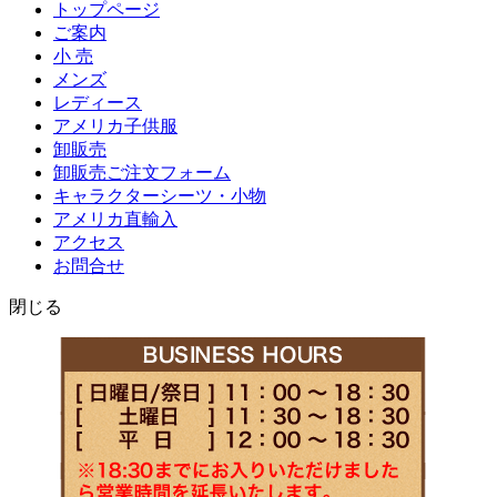
トップページ
ご案内
小 売
メンズ
レディース
アメリカ子供服
卸販売
卸販売ご注文フォーム
キャラクターシーツ・小物
アメリカ直輸入
アクセス
お問合せ
閉じる