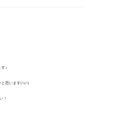
す♪
思います(^o^)
い！