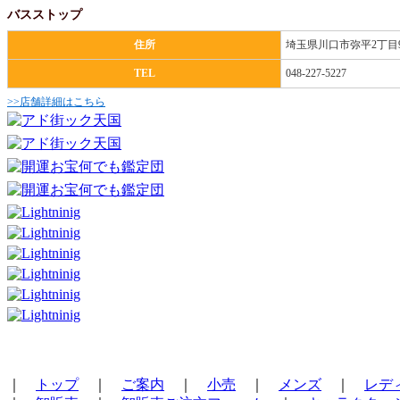
バスストップ
住所
埼玉県川口市弥平2丁目9
TEL
048-227-5227
>>店舗詳細はこちら
｜
トップ
｜
ご案内
｜
小売
｜
メンズ
｜
レデ