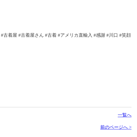
 #古着屋 #古着屋さん #古着 #アメリカ直輸入 #感謝 #川口 #笑顔
一覧へ
前のページへ >