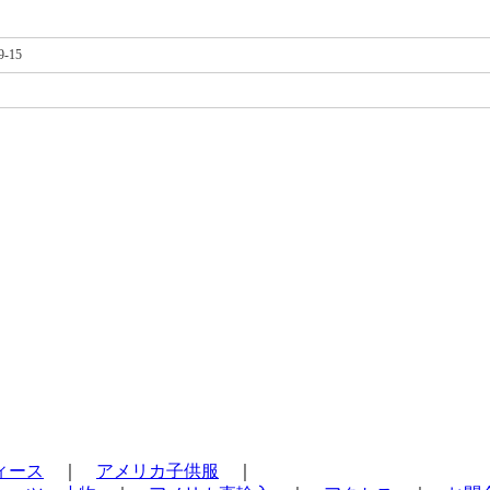
-15
ィース
｜
アメリカ子供服
｜