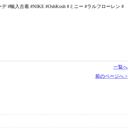
入古着 #NIKE #OshKosh #ミニー #ラルフローレン #
一覧へ
前のページへ >