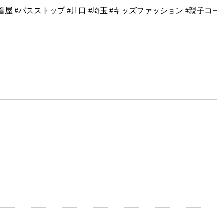
 #バスストップ #川口 #埼玉 #キッズファッション #親子コーデ #輸