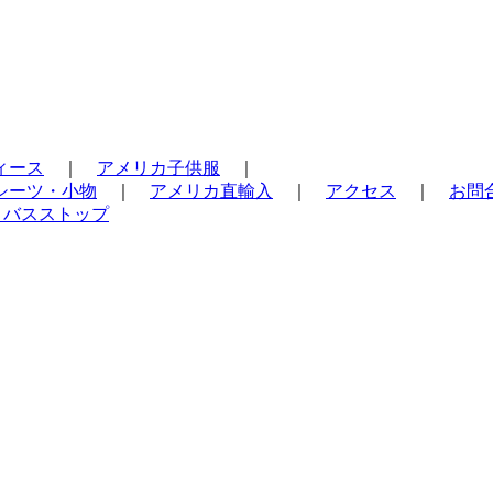
ィース
｜
アメリカ子供服
｜
シーツ・小物
｜
アメリカ直輸入
｜
アクセス
｜
お問