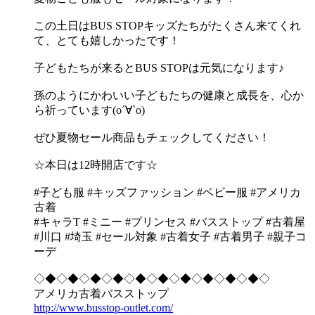
この土日はBUS STOPキッズたちがたくさん来てくれ
て、とても嬉しかったです！
子どもたちが来るとBUS STOPは元気になります♪
孫のようにかわいい子どもたちの健康と成長を、心か
ら祈っています(о´∀`о)
ぜひ夏物セール商品もチェックしてください！
☆本日は12時開店です☆
#子ども服 #キッズファッション #ベビー服 #アメリカ
古着
#キャラT #ミニー #プリンセス #バスストップ #古着屋
#川口 #埼玉 #セール対象 #古着女子 #古着男子 #親子コ
ーデ
◇◆◇◆◇◆◇◆◇◆◇◆◇◆◇◆◇◆◇◆◇
アメリカ古着バスストップ
http://www.busstop-outlet.com/