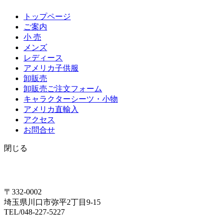
トップページ
ご案内
小 売
メンズ
レディース
アメリカ子供服
卸販売
卸販売ご注文フォーム
キャラクターシーツ・小物
アメリカ直輸入
アクセス
お問合せ
閉じる
〒332-0002
埼玉県川口市弥平2丁目9-15
TEL/048-227-5227