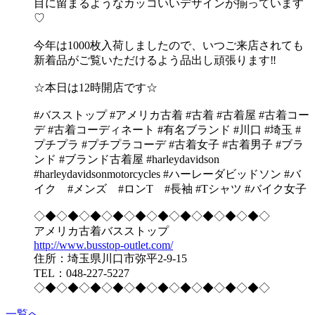
目に留まるようなカッコいいデザインが揃っています
♡
今年は1000枚入荷しましたので、いつご来店されても
新着品がご覧いただけるよう品出し頑張ります‼︎
☆本日は12時開店です☆
#バスストップ #アメリカ古着 #古着 #古着屋 #古着コー
デ #古着コーディネート #有名ブランド #川口 #埼玉 #
プチプラ #プチプラコーデ #古着女子 #古着男子 #ブラ
ンド #ブランド古着屋 #harleydavidson
#harleydavidsonmotorcycles #ハーレーダビッドソン #バ
イク #メンズ #ロンT #長袖 #Tシャツ #バイク女子
◇◆◇◆◇◆◇◆◇◆◇◆◇◆◇◆◇◆◇◆◇
アメリカ古着バスストップ
http://www.busstop-outlet.com/
住所：埼玉県川口市弥平2-9-15
TEL：048-227-5227
◇◆◇◆◇◆◇◆◇◆◇◆◇◆◇◆◇◆◇◆◇
一覧へ