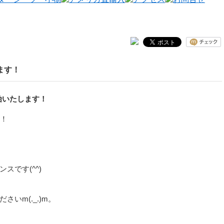
ます！
始いたします！
です(^^)
さいm(._.)m。