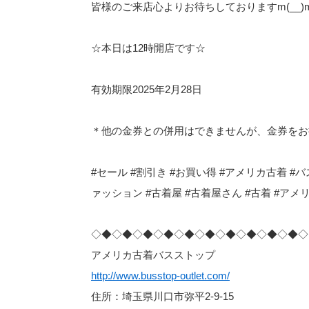
皆様のご来店心よりお待ちしておりますm(__)m
☆本日は12時開店です☆
有効期限2025年2月28日
＊他の金券との併用はできませんが、金券を
#セール #割引き #お買い得 #アメリカ古着 #バス
ァッション #古着屋 #古着屋さん #古着 #アメリ
◇◆◇◆◇◆◇◆◇◆◇◆◇◆◇◆◇◆◇◆◇
アメリカ古着バスストップ
http://www.busstop-outlet.com/
住所：埼玉県川口市弥平2-9-15