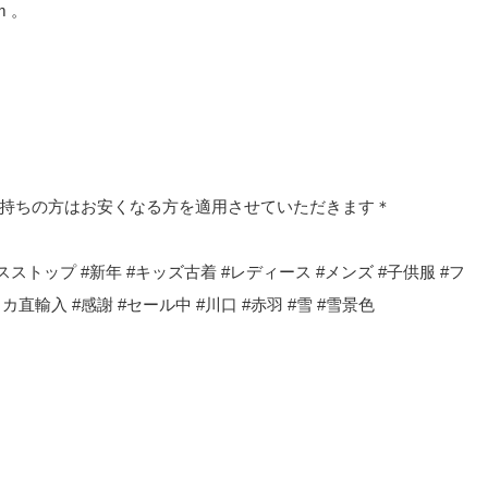
 。
お持ちの方はお安くなる方を適用させていただきます＊
ストップ #新年 #キッズ古着 #レディース #メンズ #子供服 #フ
カ直輸入 #感謝 #セール中 #川口 #赤羽 #雪 #雪景色